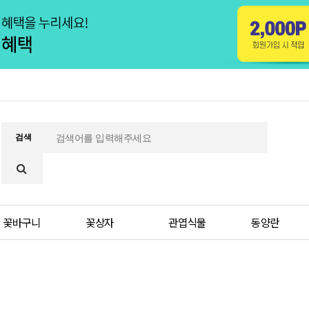
검색
꽃바구니
꽃상자
관엽식물
동양란