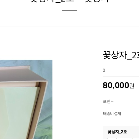
꽃상자_2
0
80,000
원
포인트
배송비결제
꽃상자_2호