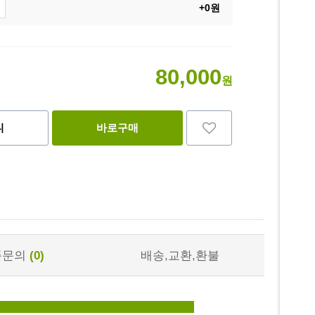
+0원
80,000
원
니
바로구매
품문의
(0)
배송,교환,환불