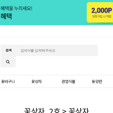
검색
꽃바구니
꽃상자
관엽식물
동양란
꽃상자_2호 > 꽃상자