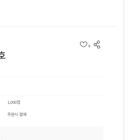
sns 공유
위시리스트
0
호
1,000점
주문시 결제