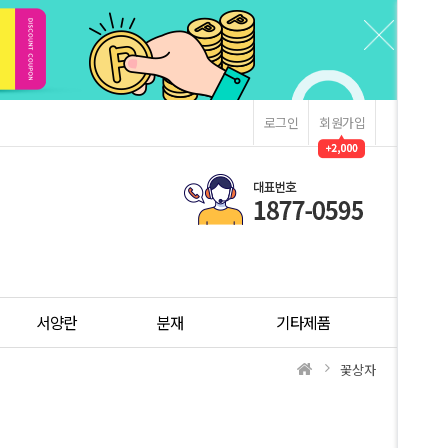
로그인
회원가입
서양란
분재
기타제품
꽃상자